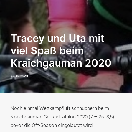
Tracey und Uta mit
viel Spaß beim
Kraichgauman 2020
09.10.2020
Noch einmal Wettkampfluft schnuppern beim
Kraichgauman Crossduathlon 2020 (7 – 25 -3,5),
bevor die Off-Season eingeläutet wird.