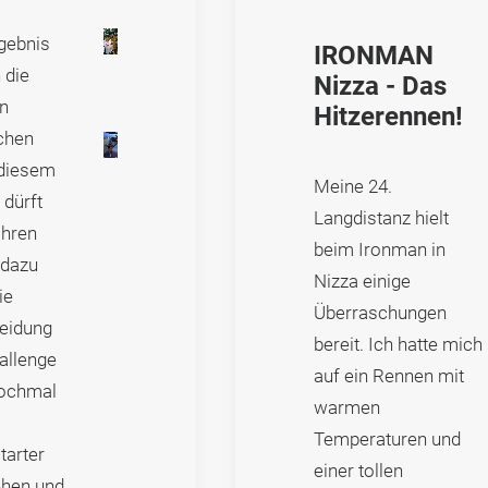
gebnis
IRONMAN
 die
Nizza - Das
n
Hitzerennen!
chen
 diesem
Meine 24.
 dürft
Langdistanz hielt
ahren
beim Ironman in
 dazu
Nizza einige
ie
Überraschungen
eidung
bereit. Ich hatte mich
allenge
auf ein Rennen mit
ochmal
warmen
Temperaturen und
tarter
einer tollen
hen und