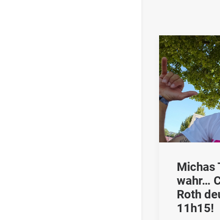
Michas 
wahr… C
Roth deu
11h15!