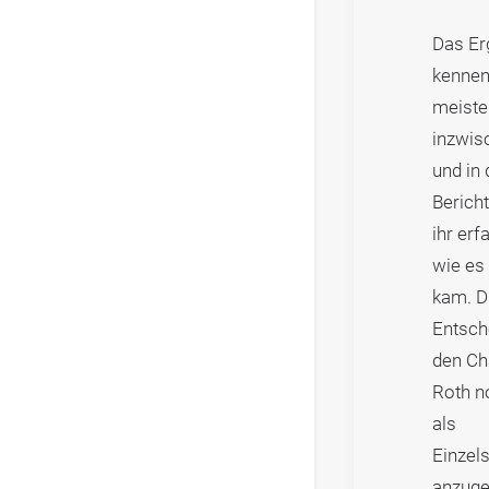
Das Er
kennen
meiste
inzwis
und in
Bericht
ihr erf
wie es
kam. D
Entsch
den Ch
Roth n
als
Einzels
anzuge